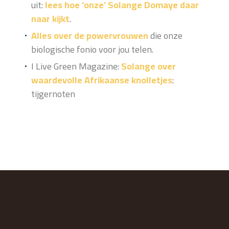
uit:
lees hoe ‘onze’ Solange Domaye daar
naar kijkt
.
Alles over de powervrouwen
die onze
biologische fonio voor jou telen.
I Live Green Magazine:
Solange over
waardevolle Afrikaanse knolletjes
:
tijgernoten